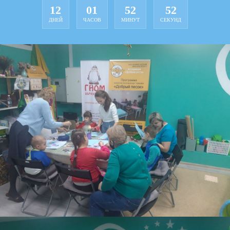
12
01
52
52
ДНЕЙ
ЧАСОВ
МИНУТ
СЕКУНД